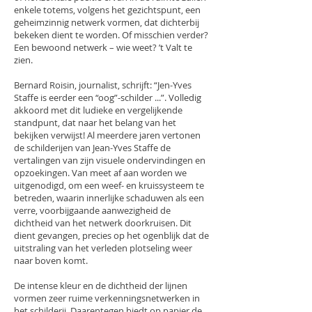
enkele totems, volgens het gezichtspunt, een
geheimzinnig netwerk vormen, dat dichterbij
bekeken dient te worden. Of misschien verder?
Een bewoond netwerk – wie weet? ’t Valt te
zien.
Bernard Roisin, journalist, schrijft: “Jen-Yves
Staffe is eerder een “oog”-schilder ...”. Volledig
akkoord met dit ludieke en vergelijkende
standpunt, dat naar het belang van het
bekijken verwijst! Al meerdere jaren vertonen
de schilderijen van Jean-Yves Staffe de
vertalingen van zijn visuele ondervindingen en
opzoekingen. Van meet af aan worden we
uitgenodigd, om een weef- en kruissysteem te
betreden, waarin innerlijke schaduwen als een
verre, voorbijgaande aanwezigheid de
dichtheid van het netwerk doorkruisen. Dit
dient gevangen, precies op het ogenblijk dat de
uitstraling van het verleden plotseling weer
naar boven komt.
De intense kleur en de dichtheid der lijnen
vormen zeer ruime verkenningsnetwerken in
het schilderij. Daarentegen biedt op papier de