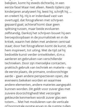
bekijken, komt hij steeds dichterbij. In een
eerste fase! Maar niet alleen. Reeds tijdens zijn
kinderjaren analyseert hij, leest hij, schrijft hij, ...
en creëert hij. Hij is er inderdaad vast van
overtuigd, dat fotograferen met schrijven
gepaard gaat; achteraf komt daar geen
splitsing tussen, maar beide evolueren
zelfstandig. Dankzij het schrijven bouwt hij een
beroepsloopbaan in de journalistiek en in de
kritiek, waarin het delen met anderen centraal
staat; door het fotograferen komt de kunst, die
hem inspireert, tot uiting. Met de tijd zal hij
bedoelde kunst verder ontwikkelen, d.m.v.
aanleren en gebruiken van verschillende
technieken. Door zijn menselijke contacten,
praktisch gebruik van techniek en materie – op
de eerste plaats, de primaire, ondoorzichtige
aarde – gaan andere perspectieven open, die
eveneens bekeken worden en waarmee
andere elementen, andere materies aangepakt
kunnen worden. Dit geldt voor zuiver glas met
zuivere doorzichtigheid! Met verzorgde
gekleurde kenmerken wordt zuiver glas een
totem... . Met het moduleren van de verticale
of horizontale positie ervan in de ruimte zullen