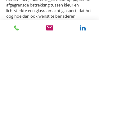
afgegrensde betrekking tussen kleur en
lichtsterkte een glasraamachtig aspect, dat het
oog hoe dan ook wenst te benaderen.
De tentoonstelling van Jean-Yves Staffe wordt
in het Frans “Points de vue en regards”
(“Gezichtspunten tegenover elkaar”) betiteld;
hoewel ze als een première in het parcours van
de kunstenaar beschouwd kan worden, wens
ik erop te wijzen, dat hij talrijke
hoofdkunstenaars vergezeld heeft en samen
met hen zijn kunstwerken getoond heeft.
Enkele beroemde namen: Delahaut,
Dusépulchre, Alechinsky, Bram Bogart, Folon,
Slabbinck, Arman, ... En ook een paar
voorbeelden voor de glaskunstwerken: Louis
Leloup, Antoine en Etienne Leperlier, Barbara
Nanning, ... .
Dat heb ik niet van Jean-Yves zelf vernomen,
maar wel van zijn vrienden, die graag vertellen!
Claude Thoirain
Vertaling ​© Marc Lecocq.