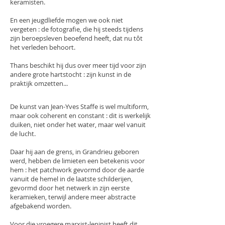
keramisten.
En een jeugdliefde mogen we ook niet
vergeten : de fotografie, die hij steeds tijdens
zijn beroepsleven beoefend heeft, dat nu tôt
het verleden behoort.
Thans beschikt hij dus over meer tijd voor zijn
andere grote hartstocht : zijn kunst in de
praktijk omzetten...
De kunst van Jean-Yves Staffe is wel multiform,
maar ook coherent en constant : dit is werkelijk
duiken, niet onder het water, maar wel vanuit
de lucht.
Daar hij aan de grens, in Grandrieu geboren
werd, hebben de limieten een betekenis voor
hem : het patchwork gevormd door de aarde
vanuit de hemel in de laatste schilderijen,
gevormd door het netwerk in zijn eerste
keramieken, terwijl andere meer abstracte
afgebakend worden.
Voor die vroegere marxist-leninist heeft dit