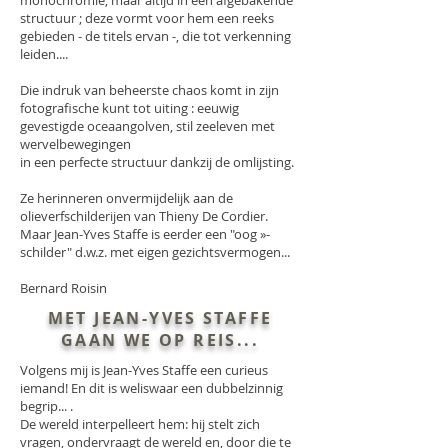
monochromie, maar altijd in een afgebakende
structuur ; deze vormt voor hem een reeks
gebieden - de titels ervan -, die tot verkenning
leiden....
Die indruk van beheerste chaos komt in zijn
fotografische kunt tot uiting : eeuwig
gevestigde oceaangolven, stil zeeleven met
wervelbewegingen
in een perfecte structuur dankzij de omlijsting.
Ze herinneren onvermijdelijk aan de
olieverfschilderijen van Thieny De Cordier.
Maar Jean-Yves Staffe is eerder een "oog »-
schilder" d.w.z. met eigen gezichtsvermogen...
Bernard Roisin
MET JEAN-YVES STAFFE
GAAN WE OP REIS...
Volgens mij is Jean-Yves Staffe een curieus
iemand! En dit is weliswaar een dubbelzinnig
begrip... .
De wereld interpelleert hem: hij stelt zich
vragen, ondervraagt de wereld en, door die te