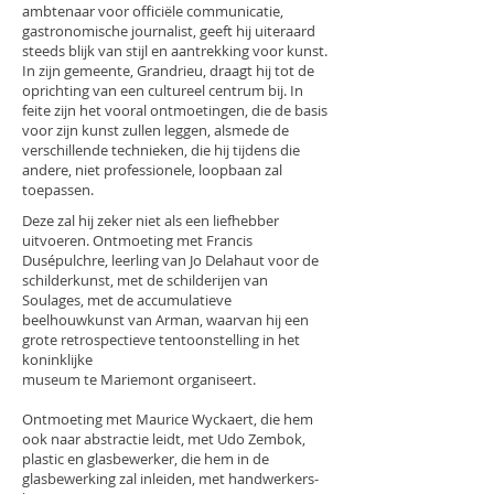
ambtenaar voor officiële communicatie,
gastronomische journalist, geeft hij uiteraard
steeds blijk van stijl en aantrekking voor kunst.
In zijn gemeente, Grandrieu, draagt hij tot de
oprichting van een cultureel centrum bij. In
feite zijn het vooral ontmoetingen, die de basis
voor zijn kunst zullen leggen, alsmede de
verschillende technieken, die hij tijdens die
andere, niet professionele, loopbaan zal
toepassen.
Deze zal hij zeker niet als een liefhebber
uitvoeren. Ontmoeting met Francis
Dusépulchre, leerling van Jo Delahaut voor de
schilderkunst, met de schilderijen van
Soulages, met de accumulatieve
beelhouwkunst van Arman, waarvan hij een
grote retrospectieve tentoonstelling in het
koninklijke
museum te Mariemont organiseert.
Ontmoeting met Maurice Wyckaert, die hem
ook naar abstractie leidt, met Udo Zembok,
plastic en glasbewerker, die hem in de
glasbewerking zal inleiden, met handwerkers-